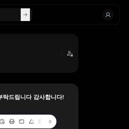
 부탁드립니다 감사합니다!