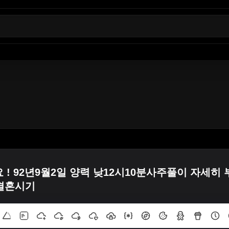
! 92년9월2일 양력 낮12시10분사주풀이 자세히
 결혼시기