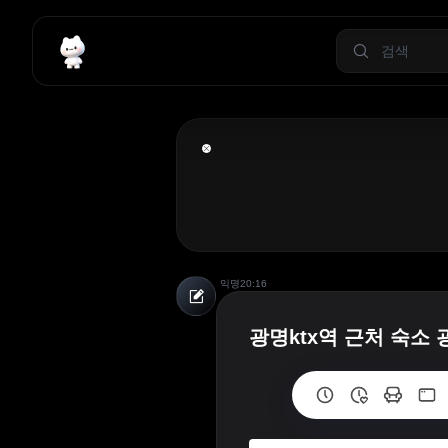
익명
20:16
광명ktx역 근처 숙소