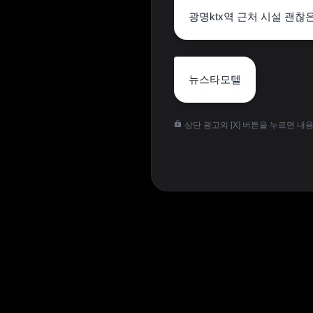
광명ktx역 근처 시설 괜찮
뉴스타모텔
상단 광고의 [X] 버튼을 누르면 내