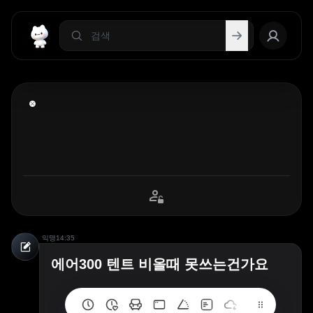
익명
14:35
에어300 텐트 비올때 못쓰는건가요