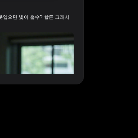
옷입으면 빛이 흡수? 할튼 그래서