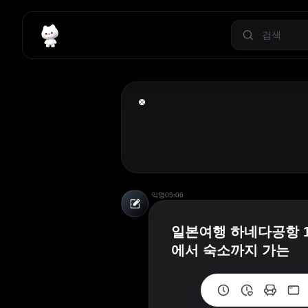
익명
05:06
일본여행 하네다공항 
에서 숙소까지 가는