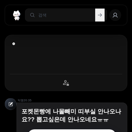
익명
20:35
포켓몬빵에 나몰빼미 띠부실 안나오나
요?? 뽑고싶은데 안나오네요ㅠㅠ